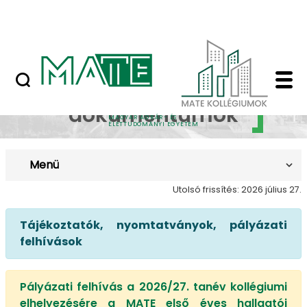
Ugrás a fő tartalomhoz
Nyilvános versenyeztetési felhívások
Elérhető dokumentum
Elérhető
dokumentumok
MAGYAR AGRÁR- ÉS
ÉLETTUDOMÁNYI EGYETEM
Menü
Utolsó frissítés: 2026 július 27.
Tájékoztatók, nyomtatványok, pályázati
felhívások
Pályázati felhívás a 2026/27. tanév kollégiumi
elhelyezésére a MATE első éves hallgatói