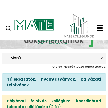
Ugrás a fő tartalomhoz
Nyilvános versenyeztetési felhívások
Elérhető dokumentum
Elérhető
dokumentumok
MAGYAR AGRÁR- ÉS
ÉLETTUDOMÁNYI EGYETEM
Menü
Utolsó frissítés: 2026 augusztus 08.
Tájékoztatók, nyomtatványok, pályázati
felhívások
Pályázati felhívás kollégiumi koordinátori
feladatok ellátására (2 fő)