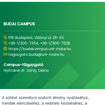
BUDAI CAMPUS
1118 Budapest, Villányi út 29-43.
+36-1/305-7354, +36-1/305-7528
https://budaicampus.uni-mate.hu
foigazgato.buda@uni-mate.hu
Campus-főigazgató
Nyitrainé dr. Sárdy Diána
A sütiket személyre szabott élmény nyújtásához,
trendek elemzéséhez, a webhely kezeléséhez, a