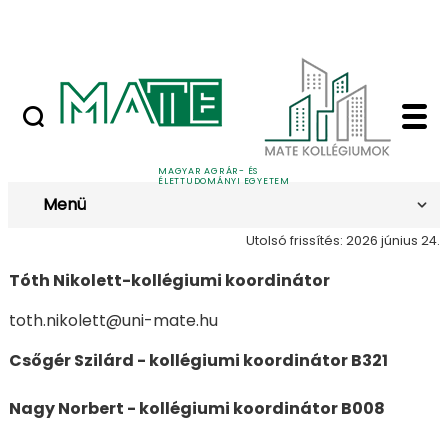
Ugrás a fő tartalomhoz
Nyilvános versenyeztetési felhívások
Munkatársak - MATE 
Munkatársak
MAGYAR AGRÁR- ÉS
ÉLETTUDOMÁNYI EGYETEM
Menü
Utolsó frissítés: 2026 június 24.
Tóth Nikolett-kollégiumi koordinátor
toth.nikolett@uni-mate.hu
Csőgér Szilárd - kollégiumi koordinátor B321
Nagy Norbert - kollégiumi koordinátor B008