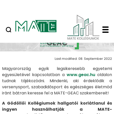
Skip to Main Content
Nyilvános versenyeztetési felhívások
MATE-GEAC - MATE Ko
MATE-
GEAC
MAGYAR AGRÁR- ÉS
ÉLETTUDOMÁNYI EGYETEM
Last modified: 08. September 2022
Magyarország egyik legsikeresebb egyetemi
egyesületével kapcsolatban a
www.geac.hu
oldalon
tudnak tájékozódni. Mindenki, aki érdeklődik a
versenysport, szabadidősport és egészséges életmód
iránt bátran keresse fel a MATE-GEAC szakembereit!
A Gödöllői Kollégiumok hallgatói korlátlanul és
ingyen használhatják a MATE-