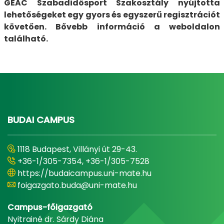
GEAC Szabadidősport Szakosztály nyújtotta
lehetőségeket egy gyors és egyszerű regisztrációt
követően. Bővebb információ a weboldalon
található.
BUDAI CAMPUS
1118 Budapest, Villányi út 29-43.
+36-1/305-7354, +36-1/305-7528
https://budaicampus.uni-mate.hu
foigazgato.buda@uni-mate.hu
Campus-főigazgató
Nyitrainé dr. Sárdy Diána