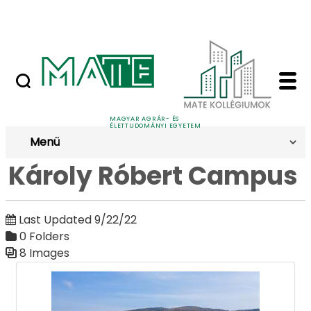
Skip to Main Content
Nyilvános versenyeztetési felhívások
Károly Róbert Campus
Galéria
MAGYAR AGRÁR- ÉS
ÉLETTUDOMÁNYI EGYETEM
Menü
Károly Róbert Campus
Last Updated 9/22/22
0 Folders
8 Images
Media Gallery