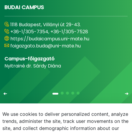
BUDAI CAMPUS
1118 Budapest, Villányi út 29-43.
+36-1/305-7354, +36-1/305-7528
https://budaicampus.uni-mate.hu
foigazgato.buda@uni-mate.hu
Campus-főigazgató
Nyitrainé dr. Sárdy Diána
We use cookies to deliver personalized content, analyze
trends, administer the site, track user movements on the
site, and collect demographic information about our
E-mail
Telefonkönyv
NEPTUN
E-learning