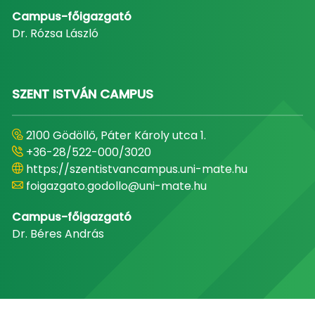
Campus-főigazgató
Dr. Rózsa László
SZENT ISTVÁN CAMPUS
2100 Gödöllő, Páter Károly utca 1.
+36-28/522-000/3020
https://szentistvancampus.uni-mate.hu
foigazgato.godollo@uni-mate.hu
Campus-főigazgató
Dr. Béres András