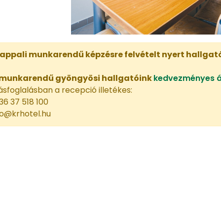
ppali munkarendű képzésre felvételt nyert hallgató 
 munkarendű gyöngyösi hallgatóink
kedvezményes 
lásfoglalásban a recepció illetékes:
36 37 518 100
nfo@krhotel.hu