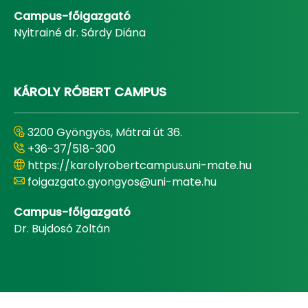
Campus-főigazgató
Nyitrainé dr. Sárdy Diána
KÁROLY RÓBERT CAMPUS
3200 Gyöngyös, Mátrai út 36.
+36-37/518-300
https://karolyrobertcampus.uni-mate.hu
foigazgato.gyongyos@uni-mate.hu
Campus-főigazgató
Dr. Bujdosó Zoltán