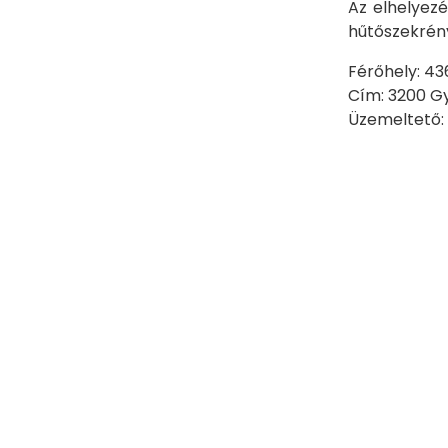
Az elhelyez
hűtőszekrény
Férőhely: 43
Cím: 3200 Gy
Üzemeltető: 