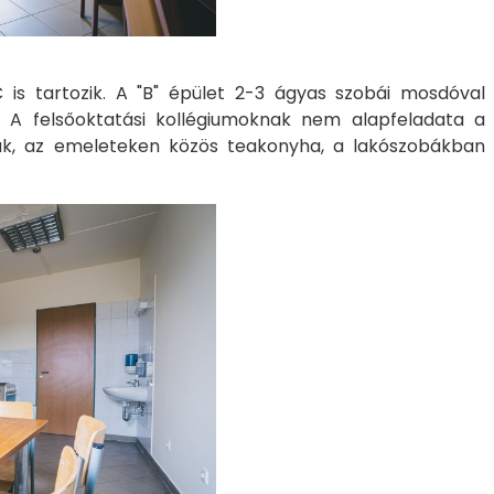
is tartozik. A "B" épület 2-3 ágyas szobái mosdóval
k. A felsőoktatási kollégiumoknak nem alapfeladata a
tak, az emeleteken közös teakonyha, a lakószobákban