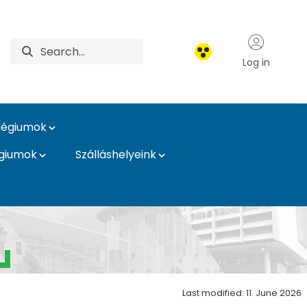
Log in
légiumok
égiumok
Szálláshelyeink
Last modified: 11. June 2026