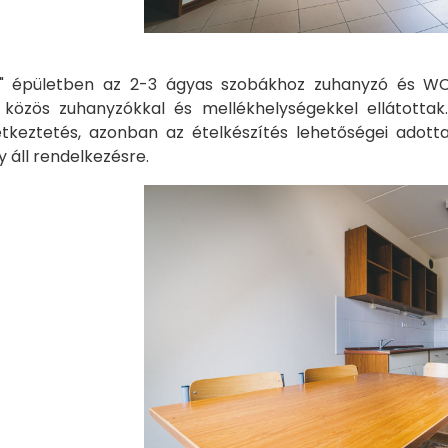
B" épületben az 2-3 ágyas szobákhoz zuhanyzó és WC 
k, közös zuhanyzókkal és mellékhelységekkel ellátotta
étkeztetés, azonban az ételkészítés lehetőségei adot
 áll rendelkezésre.