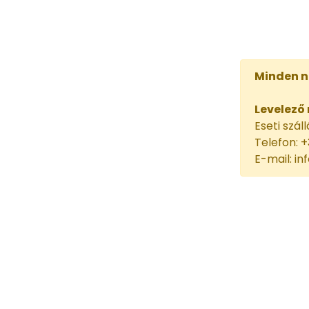
Minden na
Levelező
Eseti szál
Telefon: +
E-mail: i