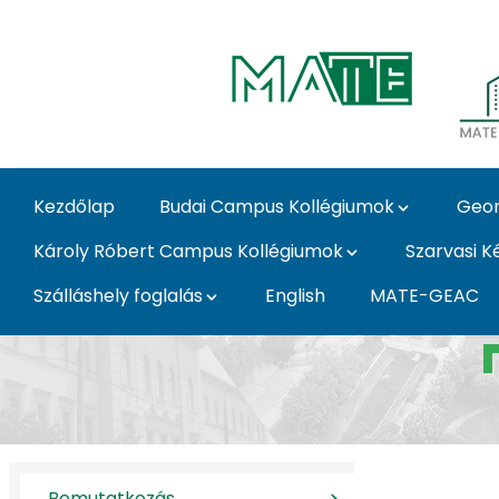
Skip to Main Content
Kezdőlap
Budai Campus Kollégiumok
Geor
Károly Róbert Campus Kollégiumok
Szarvasi K
Szálláshely foglalás
English
MATE-GEAC
Bemutatkozás - MATE
Bemutatkozás