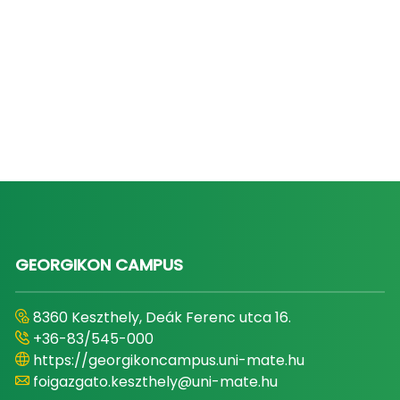
GEORGIKON CAMPUS
8360 Keszthely, Deák Ferenc utca 16.
+36-83/545-000
https://georgikoncampus.uni-mate.hu
foigazgato.keszthely@uni-mate.hu