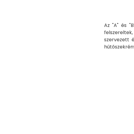
Az "A" és "
felszerelte
szervezett 
hűtőszekrény