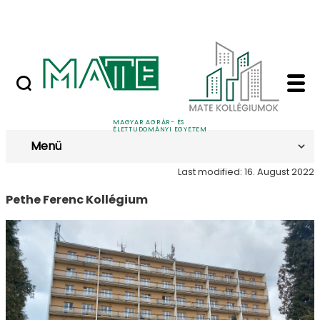
Skip to Main Content
Nyilvános versenyeztetési felhívások
Bemutatkozás - MATE
Bemutatkozás
MAGYAR AGRÁR- ÉS
ÉLETTUDOMÁNYI EGYETEM
Menü
Last modified: 16. August 2022
Pethe Ferenc Kollégium