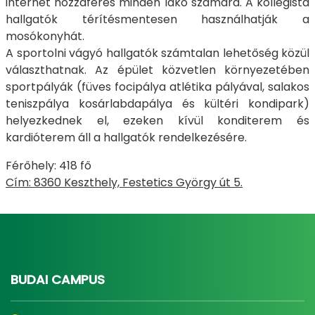
internet hozzáférés minden lakó számára. A kollégista
hallgatók térítésmentesen használhatják a
mosókonyhát.
A sportolni vágyó hallgatók számtalan lehetőség közül
választhatnak. Az épület közvetlen környezetében
sportpályák (füves focipálya atlétika pályával, salakos
teniszpálya kosárlabdapálya és kültéri kondipark)
helyezkednek el, ezeken kívül konditerem és
kardióterem áll a hallgatók rendelkezésére.
Férőhely: 418 fő
Cím: 8360 Keszthely, Festetics György út 5.
BUDAI CAMPUS