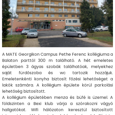
A MATE Georgikon Campus Pethe Ferenc kollégiuma a
Balaton parttól 300 m található. A hét emeletes
épületben 3 ágyas szobák találhatóak, melyekhez
saját fürdőszoba és wc tartozik hozzájuk.
Emeletenkénti konyha biztosít főzési lehetőséget a
lakók számára. A kollégium épülete körül parkolási
lehetőség biztosított.
A kollégium épületében menza és büfé is üzemel. A
földszinten a Bexi klub várja a szórakozni vágyó
hallgatókat. Wifi hálózaton keresztül biztosított