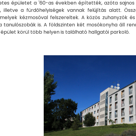
es épületet a '60-as években építették, azóta sajnos so
, illetve a fürdőhelyiségek vannak felújítás alatt. Ös
 melyek kézmosóval felszereltek. A közös zuhanyzók és 
 tanulószobák is. A földszinten két mosókonyha áll rend
 épület körül több helyen is található hallgatói parkoló.