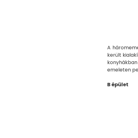
A háromemel
került kiala
konyhákban 
emeleten ped
B épület