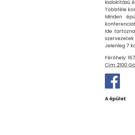
kialakítású 
Többféle kom
Minden épül
konferencia
Ide tartozn
szervezetek 
Jelenleg 7 k
Férőhely: 167
Cím: 2100 Göd
A épület