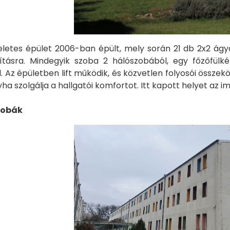
etes épület 2006-ban épült, mely során 21 db 2x2 ágya
akításra. Mindegyik szoba 2 hálószobából, egy főzőfül
ll. Az épületben lift működik, és közvetlen folyosói össze
a szolgálja a hallgatói komfortot. Itt kapott helyet az im
szobák