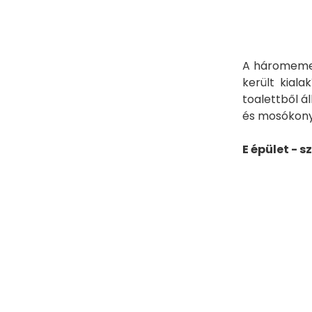
A háromemel
került kial
toalettből á
és mosókonyh
E épület - 