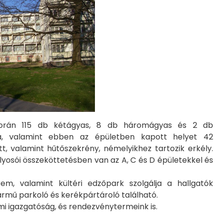
 során 115 db kétágyas, 8 db háromágyas és 2 db
sra, valamint ebben az épületben kapott helyet 42
, valamint hűtőszekrény, némelyikhez tartozik erkély.
yosói összeköttetésben van az A, C és D épületekkel és
em, valamint kültéri edzőpark szolgálja a hallgatók
ármű parkoló és kerékpártároló található.
iumi igazgatóság, és rendezvénytermeink is.