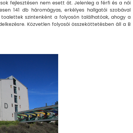
k fejlesztésen nem esett át. Jelenleg a férfi és a női
szesen 141 db háromágyas, erkélyes hallgatói szobával
toalettek szintenként a folyosón találhatóak, ahogy a
elkezésre. Közvetlen folyosói összeköttetésben áll a B