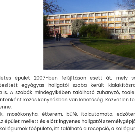
etes épület 2007-ben felújításon esett át, mely
esített egyágyas hallgatói szoba került kialakítá
is. A szobák mindegyikében található zuhanyzó, toalett
intenként közös konyhákban van lehetőség. Közvetlen fol
enne.
k, mosókonyha, étterem, büfé, italautomata, edzőter
z épület mellett és előtt ingyenes hallgatói személygépj
 kollégiumok főépülete, itt található a recepció, a kollég