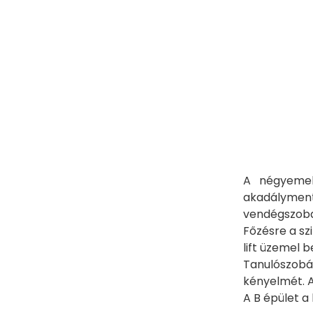
A négyemel
akadályment
vendégszoba 
Főzésre a sz
lift üzemel b
Tanulószobá
kényelmét. A
A B épület a