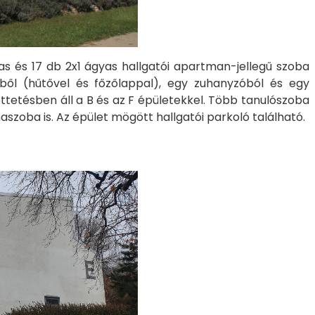
s és 17 db 2x1 ágyas hallgatói apartman-jellegű szoba
kéből (hűtővel és főzőlappal), egy zuhanyzóból és egy
köttetésben áll a B és az F épületekkel. Több tanulószoba
aszoba is. Az épület mögött hallgatói parkoló található.