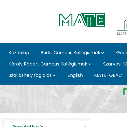
Skip to Main Content
Kezdőlap
Budai Campus Kollégiumok
Geor
Károly Róbert Campus Kollégiumok
Szarvasi K
Szálláshely foglalás
English
MATE-GEAC
Bemutatkozás - MATE
Bemutatkozás