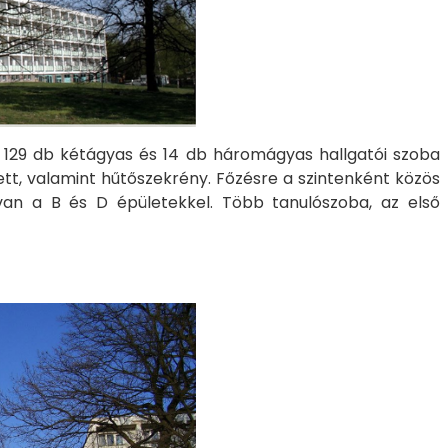
 129 db kétágyas és 14 db háromágyas hallgatói szoba
ett, valamint hűtőszekrény. Főzésre a szintenként közös
van a B és D épületekkel. Több tanulószoba, az első