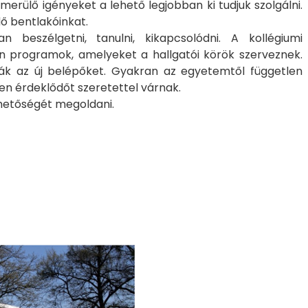
erülő igényeket a lehető legjobban ki tudjuk szolgálni.
ő bentlakóinkat.
beszélgetni, tanulni, kikapcsolódni. A kollégiumi
 programok, amelyeket a hallgatói körök szerveznek.
ják az új belépőket. Gyakran az egyetemtől független
den érdeklődőt szeretettel várnak.
lehetőségét megoldani.