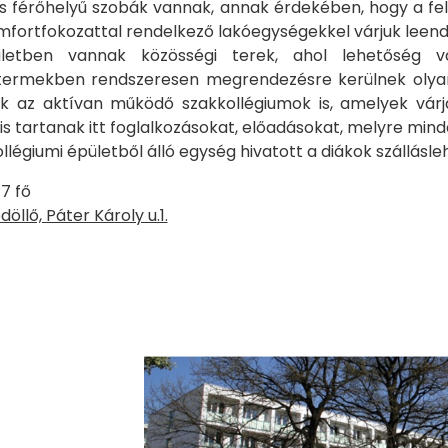
és férőhelyű szobák vannak, annak érdekében, hogy a felm
fortfokozattal rendelkező lakóegységekkel várjuk leend
etben vannak közösségi terek, ahol lehetőség van 
termekben rendszeresen megrendezésre kerülnek olyan
ak az aktívan működő szakkollégiumok is, amelyek vár
is tartanak itt foglalkozásokat, előadásokat, melyre min
ollégiumi épületből álló egység hivatott a diákok szállás
7 fő
öllő, Páter Károly u.1.