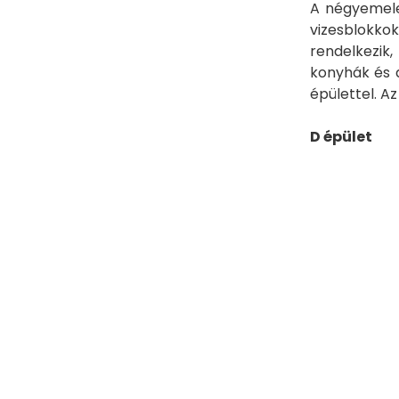
A négyemelet
vizesblokkok
rendelkezik,
konyhák és a
épülettel. Az
D épület