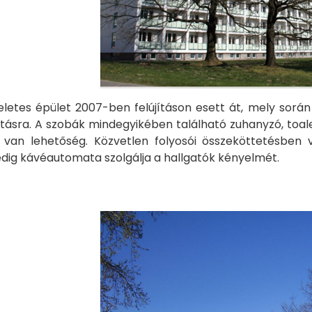
etes épület 2007-ben felújításon esett át, mely során
kításra. A szobák mindegyikében található zuhanyzó, toal
van lehetőség. Közvetlen folyosói összeköttetésben 
ig kávéautomata szolgálja a hallgatók kényelmét.